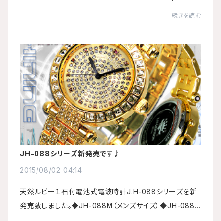
引きさせて頂きます。ご注文時に必ず以下ののクーポンコ
続きを読む
ードを入力して下さい。クーポンコード：AKU...
JH-088シリーズ新発売です♪
2015/08/02 04:14
天然ルビー１石付電池式電波時計J.H-088シリーズを新
発売致しました。◆JH-088M（メンズサイズ）◆JH-088L
（レディスサイズ）電波腕時計 標準電波を受信して自動で