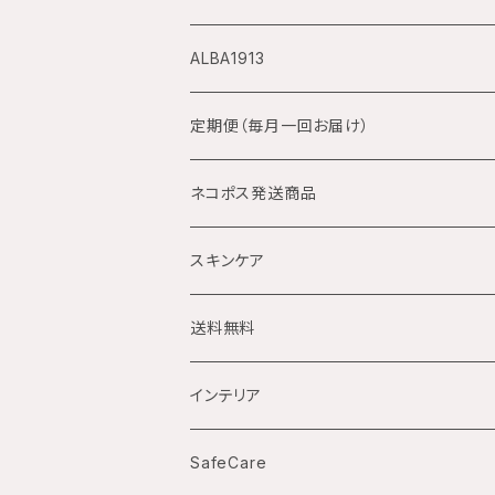
サボンノワール
デジアナ方式
ALBA1913
手巻付自動巻腕時計
定期便（毎月一回お届け）
自動巻のみ腕時計
ネコポス発送商品
電池式クォーツ腕時計
スキンケア
ソーラー電波腕時計
ハンドクリーム
送料無料
La corvette
国産ムーブメント腕時計（クォーツ）
インテリア
バックスケルトン
傘立て
SafeCare