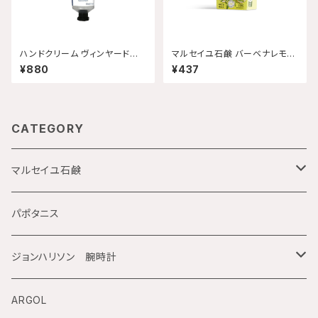
ハンドクリーム ヴィンヤードピ
マルセイユ石鹸 バーベナレモン
ーチ 30mL 【配送グループQ】
100g ネコポス発送
¥880
¥437
CATEGORY
マルセイユ石鹸
Maitre Savon de Marseille
パポタニス
オーセンティック
La corvette
ジョンハリソン 腕時計
Savon de Provence
Maitre Augustin
電池式電波時計
ARGOL