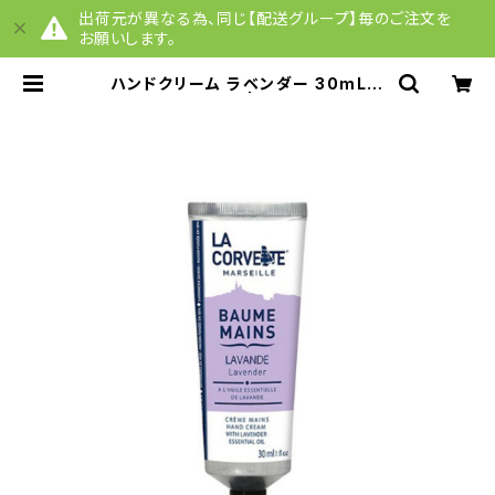
出荷元が異なる為、同じ【配送グループ】毎のご注文を
お願いします。
ハンドクリーム ラベンダー 30mL
【配送グループQ】 | QuelquesCho
ses