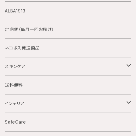
サボンノワール
デジアナ方式
ALBA1913
手巻付自動巻腕時計
定期便（毎月一回お届け）
自動巻のみ腕時計
ネコポス発送商品
電池式クォーツ腕時計
スキンケア
ソーラー電波腕時計
ハンドクリーム
送料無料
La corvette
国産ムーブメント腕時計（クォーツ）
インテリア
バックスケルトン
傘立て
SafeCare