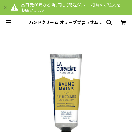
出荷元が異なる為、同じ【配送グループ】毎のご注文を
お願いします。
ハンドクリーム オリーブブロッサム 3
0mL 【配送グループQ】 | Quelqu
esChoses