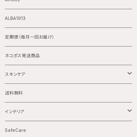
サボンノワール
デジアナ方式
ALBA1913
手巻付自動巻腕時計
定期便（毎月一回お届け）
自動巻のみ腕時計
ネコポス発送商品
電池式クォーツ腕時計
スキンケア
ソーラー電波腕時計
ハンドクリーム
送料無料
La corvette
国産ムーブメント腕時計（クォーツ）
インテリア
バックスケルトン
傘立て
SafeCare