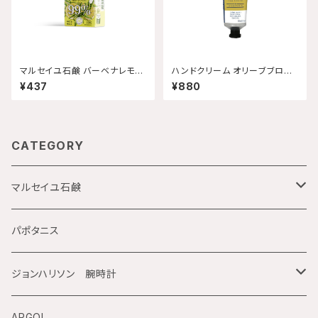
マルセイユ石鹸 バーベナレモン
ハンドクリーム オリーブブロッ
100g ネコポス発送
サム 30mL 【配送グループQ】
¥437
¥880
CATEGORY
マルセイユ石鹸
Maitre Savon de Marseille
パポタニス
オーセンティック
La corvette
ジョンハリソン 腕時計
Savon de Provence
Maitre Augustin
電池式電波時計
ARGOL